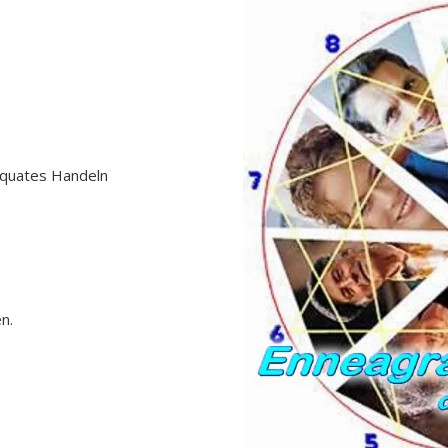
äquates Handeln
n.