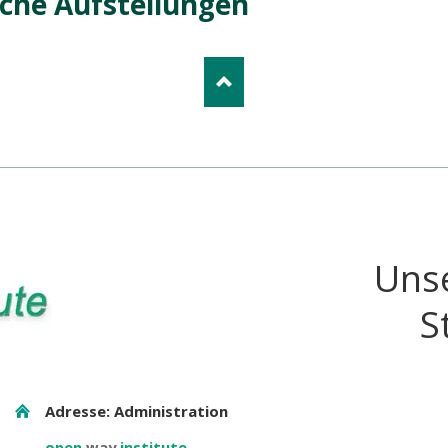
che Aufstellungen
Uns
S
Adresse: Administration
open
way
institute