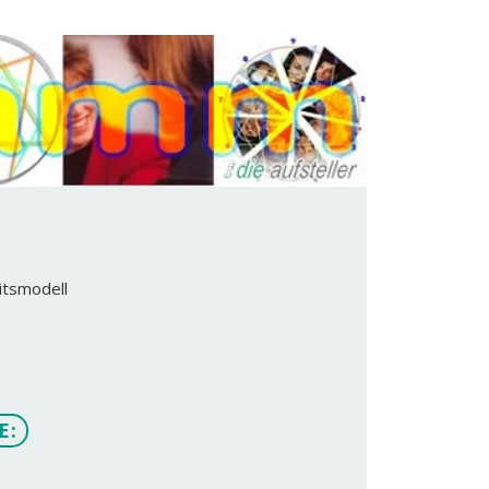
itsmodell
E: