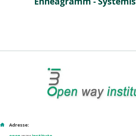
Enneagramm - Systemis
Adresse:
open
way
institute