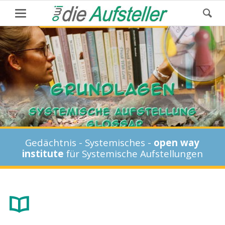
Gedächtnis - Systemisches -
open way
institute
für Systemische Aufstellungen