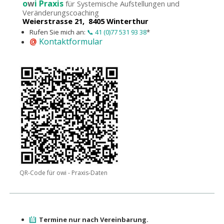
o
w
i Praxis
für Systemische Aufstellungen und
Veränderungscoaching
Weierstrasse 21, 8405 Winterthur
Rufen Sie mich an:
📞 41 (0)77 531 93 38
*
@
Kontaktformular
QR-Code für owi - Praxis-Daten
Termine nur nach Vereinbarung.