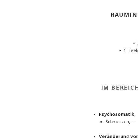
RAUMIN
•
2
•
1 Teekü
IM BEREIC
Psychosomatik,
Schmerzen, ...
Veränderung vo