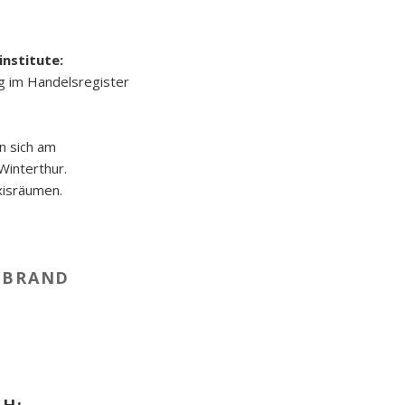
institute:
ag im Handelsregister
n sich am
interthur.
xisräumen.
EBRAND