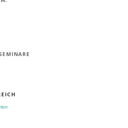
CH:
SEMINARE
REICH
GmbH