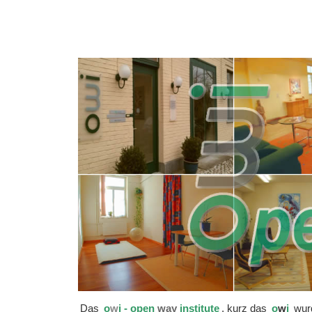
KlientIn
Das
o
w
i - open
way
institute
, kurz das
o
w
i
wurd