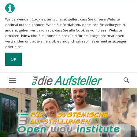
Wir verwenden Cookies, um sicherzustellen, dass Sie unsere Website
optimal nutzen können.
Wenn Sie fortfahren, ohne Ihre Einstellungen zu
ändern, gehen wir davon aus, dass Sie alle Cookies von dieser Website
erhalten.
Hinweis:
Sie können dieses Feld für beliebige Informationen
verwenden und auswählen, ob es möglich sein soll, es erneut anzuzeigen
oder nicht.
OK